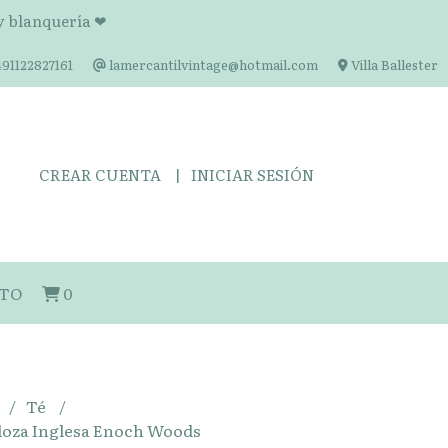
 y blanquería ❤
91122827161
lamercantilvintage@hotmail.com
Villa Ballester
CREAR CUENTA
INICIAR SESIÓN
TO
0
Té
e loza Inglesa Enoch Woods