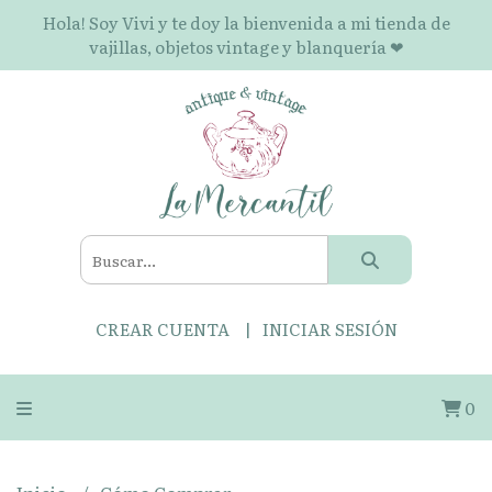
Hola! Soy Vivi y te doy la bienvenida a mi tienda de
vajillas, objetos vintage y blanquería ❤
CREAR CUENTA
INICIAR SESIÓN
0