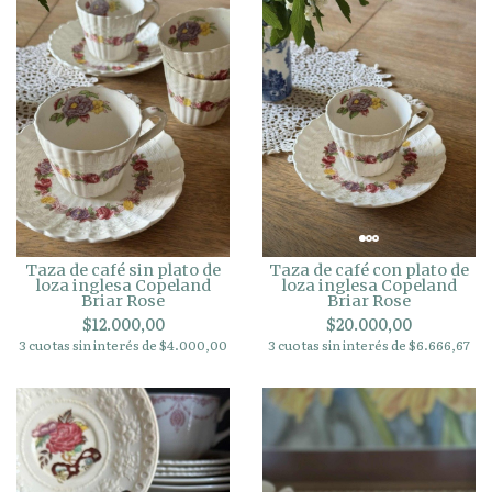
Taza de café sin plato de
Taza de café con plato de
loza inglesa Copeland
loza inglesa Copeland
Briar Rose
Briar Rose
$12.000,00
$20.000,00
3 cuotas sin interés de $4.000,00
3 cuotas sin interés de $6.666,67