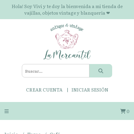
Hola! Soy Vivi y te doy la bienvenida a mi tienda de
vajillas, objetos vintage y blanquería ❤
CREAR CUENTA
INICIAR SESIÓN
0