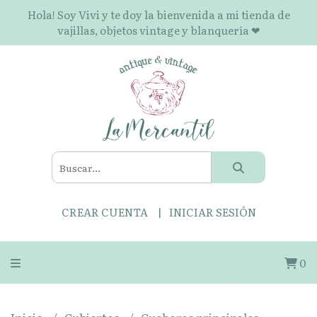
Hola! Soy Vivi y te doy la bienvenida a mi tienda de
vajillas, objetos vintage y blanquería ❤
CREAR CUENTA
INICIAR SESIÓN
0