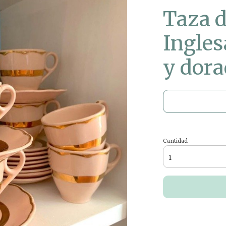
Taza d
Ingles
y dor
Cantidad