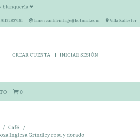
 y blanquería ❤
91122827161
lamercantilvintage@hotmail.com
Villa Ballester
CREAR CUENTA
INICIAR SESIÓN
TO
0
Café
loza Inglesa Grindley rosa y dorado