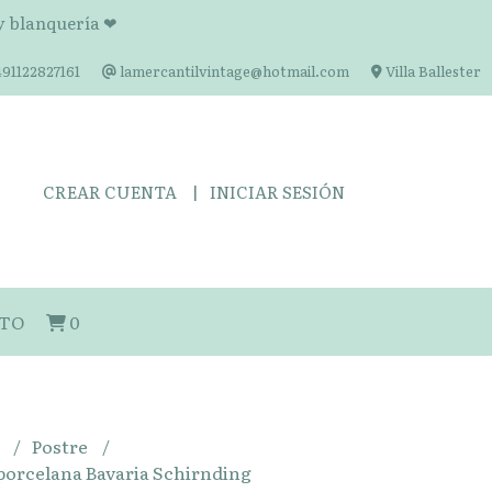
 y blanquería ❤
91122827161
lamercantilvintage@hotmail.com
Villa Ballester
CREAR CUENTA
INICIAR SESIÓN
TO
0
s
Postre
 porcelana Bavaria Schirnding