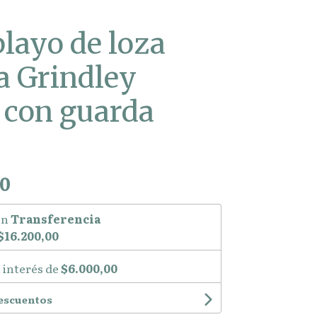
playo de loza
a Grindley
 con guarda
00
on
Transferencia
$16.200,00
 interés de
$6.000,00
descuentos