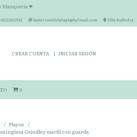
 y blanquería ❤
91122827161
lamercantilvintage@hotmail.com
Villa Ballester
CREAR CUENTA
INICIAR SESIÓN
TO
0
s
Playos
oza inglesa Grindley marfil con guarda