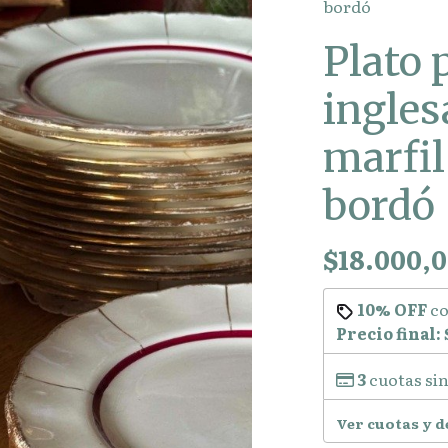
bordó
Plato 
ingles
marfil
bordó
$18.000,
10% OFF
c
Precio final:
3
cuotas sin
Ver cuotas y 