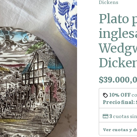
Dickens
Plato 
ingles
Wedgw
Dicke
$39.000,
10% OFF
c
Precio final:
3
cuotas sin
Ver cuotas y 