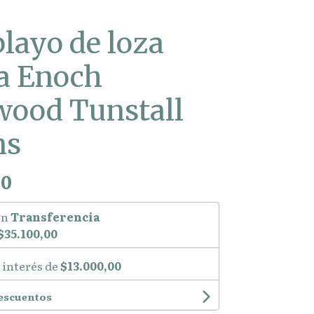
playo de loza
a Enoch
ood Tunstall
ns
00
on
Transferencia
$35.100,00
 interés de
$13.000,00
descuentos