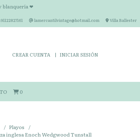
 y blanquería ❤
91122827161
lamercantilvintage@hotmail.com
Villa Ballester
CREAR CUENTA
INICIAR SESIÓN
TO
0
s
Playos
loza inglesa Enoch Wedgwood Tunstall