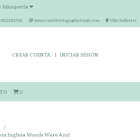
 y blanquería ❤
91122827161
lamercantilvintage@hotmail.com
Villa Ballester
CREAR CUENTA
INICIAR SESIÓN
TO
0
s
oza Inglesa Woods Ware Azul