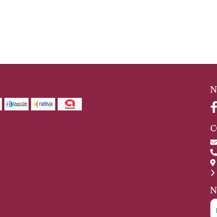
N
C
N