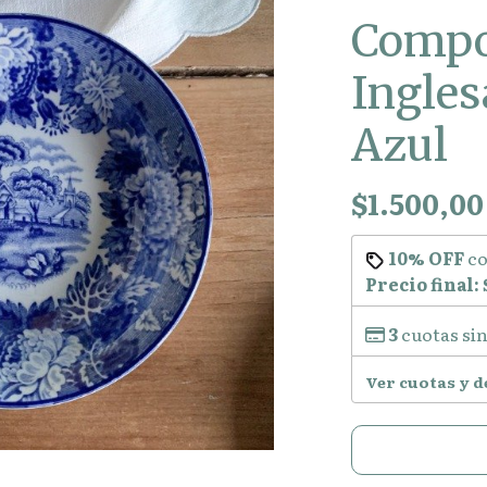
Compo
Ingle
Azul
$1.500,00
10% OFF
c
Precio final:
3
cuotas sin
Ver cuotas y 