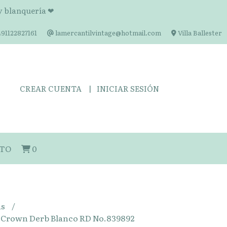
 y blanquería ❤
91122827161
lamercantilvintage@hotmail.com
Villa Ballester
CREAR CUENTA
INICIAR SESIÓN
TO
0
as
l Crown Derb Blanco RD No.839892