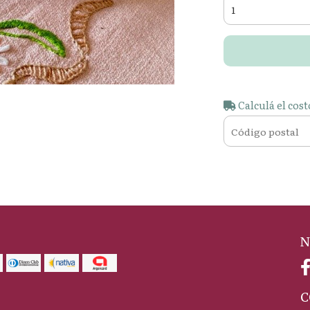
Calculá el cost
N
C