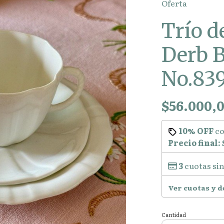
Oferta
Trío d
Derb 
No.839
$56.000,
10% OFF
c
Precio final:
3
cuotas sin
Ver cuotas y 
Cantidad