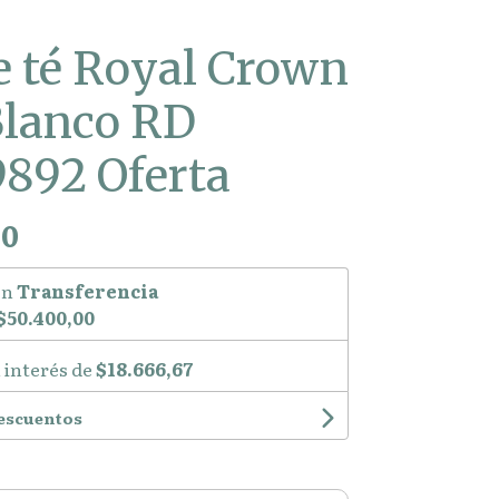
e té Royal Crown
Blanco RD
892 Oferta
00
on
Transferencia
$50.400,00
 interés de
$18.666,67
descuentos