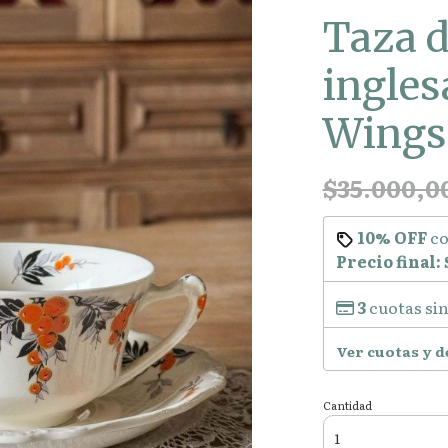
Taza d
ingles
Wings 
$35.000,0
10% OFF
c
Precio final:
3
cuotas sin
Ver cuotas y 
Cantidad