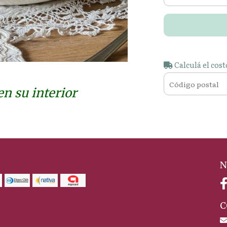
Calculá el cost
n su interior
N
C