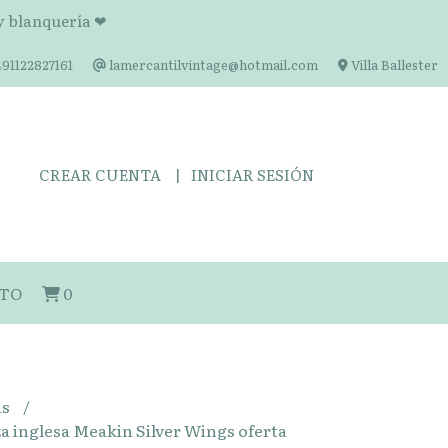
 y blanquería ❤
91122827161
lamercantilvintage@hotmail.com
Villa Ballester
CREAR CUENTA
INICIAR SESIÓN
TO
0
as
za inglesa Meakin Silver Wings oferta