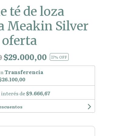
e té de loza
a Meakin Silver
oferta
$29.000,00
0
17
% OFF
on
Transferencia
$26.100,00
 interés de
$9.666,67
descuentos