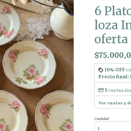
6 Plat
loza I
oferta
$75.000,
10% OFF
c
Precio final:
3
cuotas sin
Ver cuotas y 
Cantidad