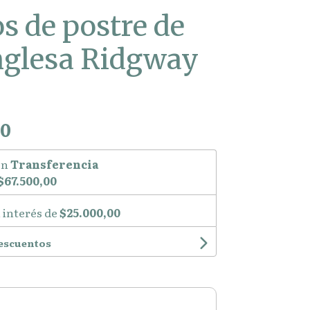
os de postre de
nglesa Ridgway
00
on
Transferencia
$67.500,00
 interés de
$25.000,00
descuentos