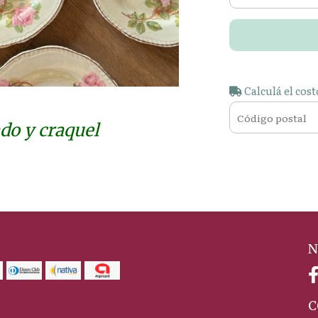
Calculá el cost
do y craquel
N
C