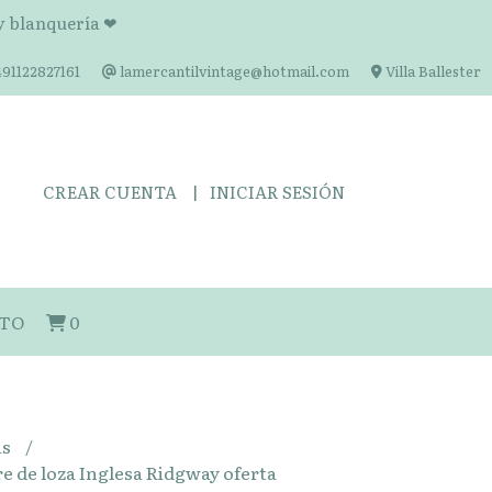
 y blanquería ❤
91122827161
lamercantilvintage@hotmail.com
Villa Ballester
CREAR CUENTA
INICIAR SESIÓN
TO
0
as
re de loza Inglesa Ridgway oferta