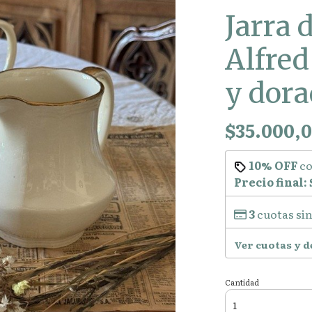
Jarra 
Alfred
y dor
$35.000,
10% OFF
c
Precio final:
3
cuotas sin
Ver cuotas y 
Cantidad