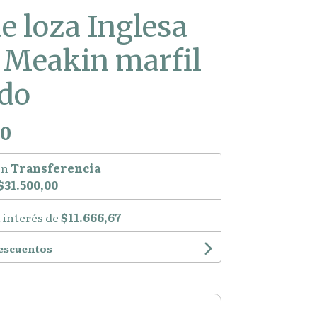
de loza Inglesa
 Meakin marfil
ado
00
on
Transferencia
$31.500,00
 interés de
$11.666,67
descuentos