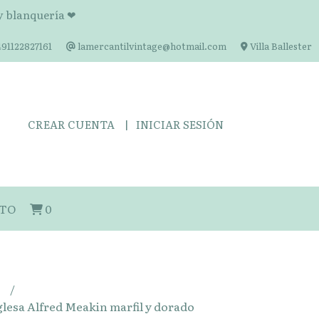
 y blanquería ❤
91122827161
lamercantilvintage@hotmail.com
Villa Ballester
CREAR CUENTA
INICIAR SESIÓN
TO
0
s
glesa Alfred Meakin marfil y dorado