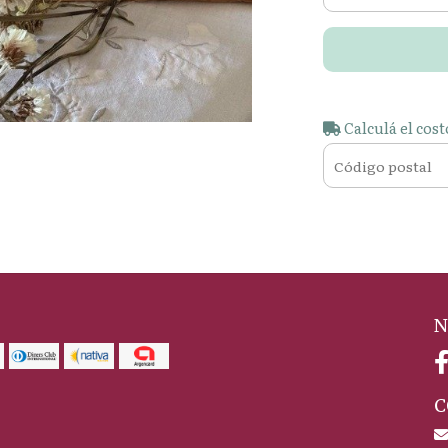
Calculá el cost
N
C