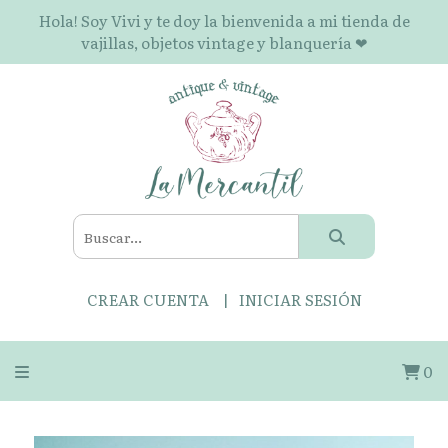
Hola! Soy Vivi y te doy la bienvenida a mi tienda de
vajillas, objetos vintage y blanquería ❤
CREAR CUENTA
INICIAR SESIÓN
0